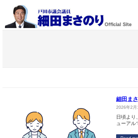
内
容
を
ス
キ
ッ
プ
細田まさ
2026年2月
日頃より
ューアル
Read mo