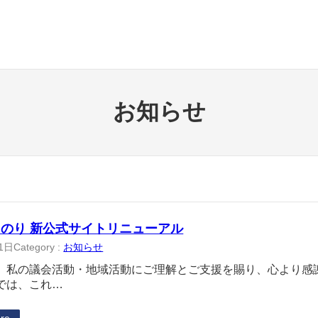
お知らせ
のり 新公式サイトリニューアル
1日
Category :
お知らせ
、私の議会活動・地域活動にご理解とご支援を賜り、心より感
では、これ…
re