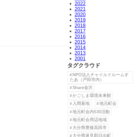
2022
2021
2020
2019
2018
2017
2016
2015
2014
2013
2001
タグクラウド
NPO法人チャイルドルームす
たあ（戸田市内）
Share金沢
かごしま環境未来館
入間基地
地元町会
地元町会内530活動
地元町会周辺地域
大分県豊後高田市
大分県速見郡日出町