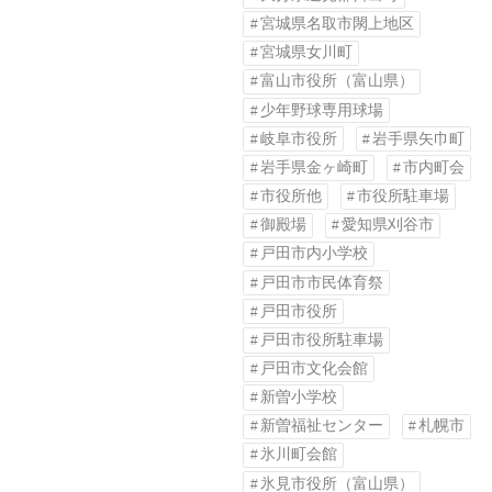
宮城県名取市閖上地区
宮城県女川町
富山市役所（富山県）
少年野球専用球場
岐阜市役所
岩手県矢巾町
岩手県金ヶ崎町
市内町会
市役所他
市役所駐車場
御殿場
愛知県刈谷市
戸田市内小学校
戸田市市民体育祭
戸田市役所
戸田市役所駐車場
戸田市文化会館
新曽小学校
新曽福祉センター
札幌市
氷川町会館
氷見市役所（富山県）