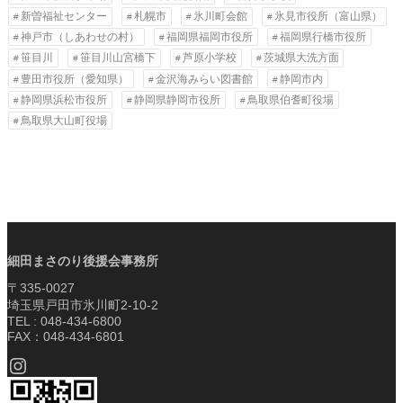
新曽福祉センター
札幌市
氷川町会館
氷見市役所（富山県）
神戸市（しあわせの村）
福岡県福岡市役所
福岡県行橋市役所
笹目川
笹目川山宮橋下
芦原小学校
茨城県大洗方面
豊田市役所（愛知県）
金沢海みらい図書館
静岡市内
静岡県浜松市役所
静岡県静岡市役所
鳥取県伯耆町役場
鳥取県大山町役場
細田まさのり後援会事務所
〒335-0027
埼玉県戸田市氷川町2-10-2
TEL : 048-434-6800
FAX：048-434-6801
Instagram