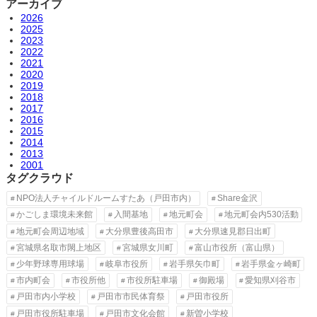
アーカイブ
2026
2025
2023
2022
2021
2020
2019
2018
2017
2016
2015
2014
2013
2001
タグクラウド
NPO法人チャイルドルームすたあ（戸田市内）
Share金沢
かごしま環境未来館
入間基地
地元町会
地元町会内530活動
地元町会周辺地域
大分県豊後高田市
大分県速見郡日出町
宮城県名取市閖上地区
宮城県女川町
富山市役所（富山県）
少年野球専用球場
岐阜市役所
岩手県矢巾町
岩手県金ヶ崎町
市内町会
市役所他
市役所駐車場
御殿場
愛知県刈谷市
戸田市内小学校
戸田市市民体育祭
戸田市役所
戸田市役所駐車場
戸田市文化会館
新曽小学校