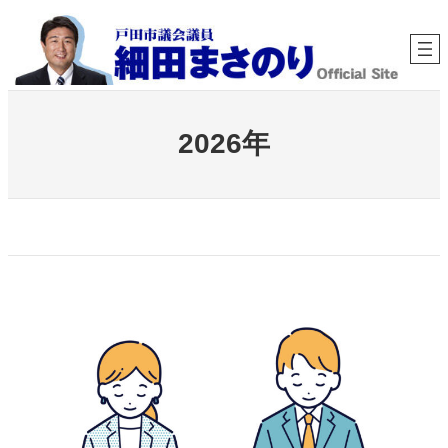
内
容
を
ス
キ
ッ
プ
2026年